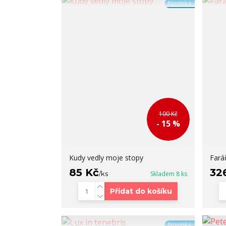
Novinka
100 Kč
- 15 %
Kudy vedly moje stopy
Fará
85 Kč
32
/
ks
Skladem 8 ks
Přidat do košíku
Novinka