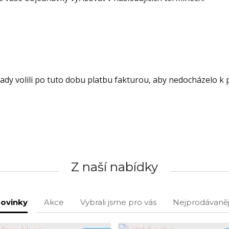
dy volili po tuto dobu platbu fakturou, aby nedocházelo k 
Z naší nabídky
ovinky
Akce
Vybrali jsme pro vás
Nejprodávaněj