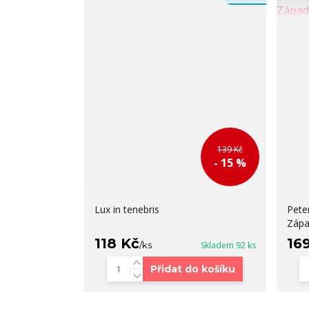
139 Kč
- 15 %
Lux in tenebris
Pete
Záp
118 Kč
16
/
ks
Skladem 92 ks
Přidat do košíku