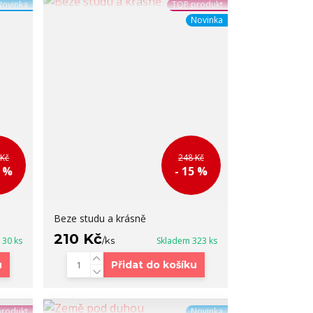
Novinka
TOP produkt
Novinka
 Kč
248 Kč
5 %
- 15 %
Beze studu a krásně
210 Kč
130 ks
/
ks
Skladem 323 ks
u
Přidat do košíku
produkt
Novinka