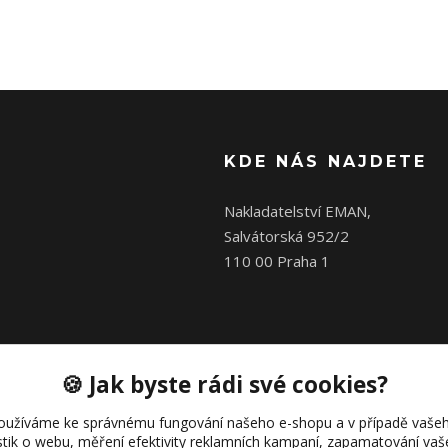
KDE NÁS NAJDETE
Nakladatelství EMAN,
Salvátorská 952/2
110 00 Praha 1
🍪 Jak byste rádi své cookies?
oužíváme ke správnému fungování našeho e-shopu a v případě vašeh
istik o webu, měření efektivity reklamních kampaní, zapamatování va