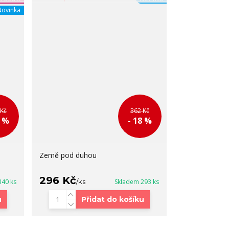
Novinka
 Kč
362 Kč
0 %
- 18 %
Země pod duhou
296 Kč
340 ks
/
ks
Skladem 293 ks
u
Přidat do košíku