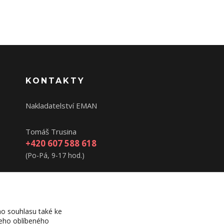
KONTAKTY
Nakladatelství EMAN
Tomáš Trusina
+420 607 588 618
(Po-Pá, 9-17 hod.)
eman@evangnet.cz
o souhlasu také ke
šeho oblíbeného