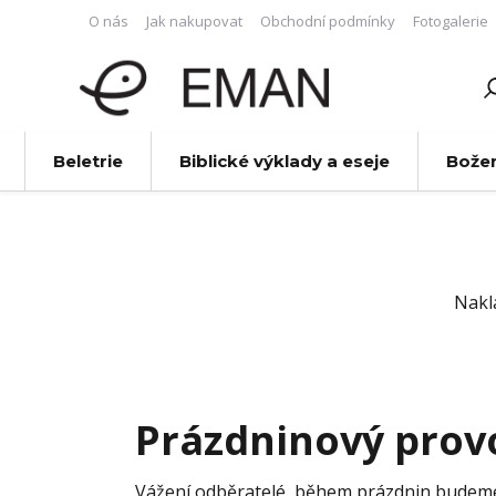
O nás
Jak nakupovat
Obchodní podmínky
Fotogalerie
Beletrie
Biblické výklady a eseje
Bože
Nakl
Prázdninový prov
Vážení odběratelé, během prázdnin budeme 