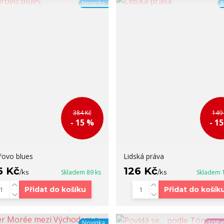
Novinka
384 Kč
149
- 15 %
- 1
řovo blues
Lidská práva
6 Kč
126 Kč
/
ks
Skladem 89 ks
/
ks
Skladem 
Přidat do košíku
Přidat do košík
Novinka
TOP 