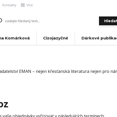
Kontakty
Více
Hleda
na Komárková
Cizojazyčné
Dárkové publika
adatelství EMAN – nejen křesťanská literatura nejen pro ná
oz
vaše objednávky vyřizovat v následujících termínech: