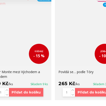
199 Kč
296
- 15 %
- 1
r Morée mezi Východem a
Povídá se… podle Tóry
adem
9 Kč
265 Kč
/
ks
Skladem 9 ks
/
ks
Skladem 
Přidat do košíku
Přidat do košík