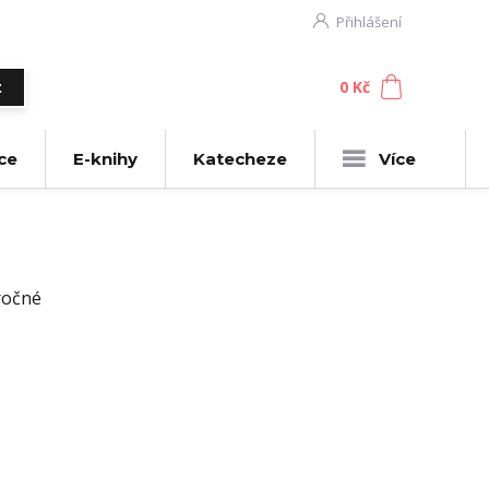
Přihlášení
0
ks
za
0 Kč
t
ce
E-knihy
Katecheze
Více
ročné