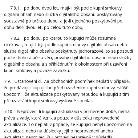
7.8.1. po dobu dvou let, mají-li být podle kupní smlouvy
digitální obsah nebo služba digitálního obsahu poskytovány
soustavně po určitou dobu, a je-li ujednáno poskytování po
dobu delší dvou let, po celou tuto dobu,
7.8.2. po dobu, po kterou to kupující může rozumně
očekávat, mají-li být podle kupní smlouvy digitální obsah nebo
služba digitálního obsahu poskytnuty jednorázově; to se posoudí
podle druhu a účelu věci, povahy digitálního obsahu nebo služby
digitálního obsahu a s přihlédnutím k okolnostem při uzavření
kupní smlouvy a povaze závazku.
7.9. Ustanovení čl. 7.8 obchodních podmínek neplatí v případě,
že prodávající kupujícího před uzavřením kupní smlouvy zvlášť
upozornil, že aktualizace poskytovány nebudou a kupující s tím
při uzavírání kupní smlouvy výslovně souhlasil.
7.10. Neprovedl-li kupující aktualizaci v přiměřené době, nemá
práva z vady, která vznikla pouze v důsledku neprovedené
aktualizace. To neplatí v případě, že kupující nebyl upozorněn na
aktualizaci nebo na důsledky jejího neprovedení anebo
aktualizaci neprovedl či ji provedl nesprávně v důsledku