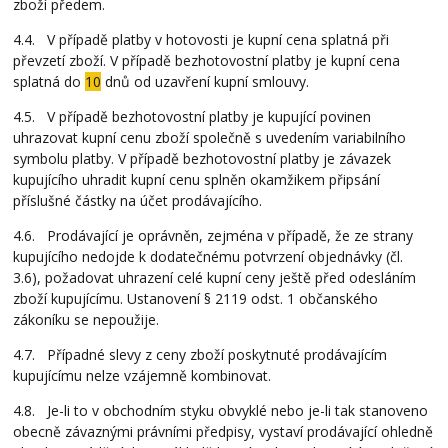
zboží předem.
4.4. V případě platby v hotovosti je kupní cena splatná při
převzetí zboží. V případě bezhotovostní platby je kupní cena
splatná do
10
dnů od uzavření kupní smlouvy.
4.5. V případě bezhotovostní platby je kupující povinen
uhrazovat kupní cenu zboží společně s uvedením variabilního
symbolu platby. V případě bezhotovostní platby je závazek
kupujícího uhradit kupní cenu splněn okamžikem připsání
příslušné částky na účet prodávajícího.
4.6. Prodávající je oprávněn, zejména v případě, že ze strany
kupujícího nedojde k dodatečnému potvrzení objednávky (čl.
3.6), požadovat uhrazení celé kupní ceny ještě před odesláním
zboží kupujícímu. Ustanovení § 2119 odst. 1 občanského
zákoníku se nepoužije.
4.7. Případné slevy z ceny zboží poskytnuté prodávajícím
kupujícímu nelze vzájemně kombinovat.
4.8. Je-li to v obchodním styku obvyklé nebo je-li tak stanoveno
obecně závaznými právními předpisy, vystaví prodávající ohledně