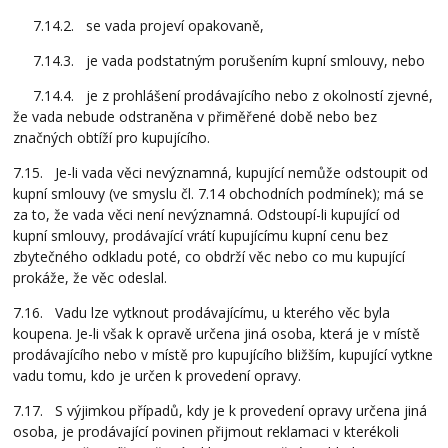
7.14.2. se vada projeví opakovaně,
7.14.3. je vada podstatným porušením kupní smlouvy, nebo
7.14.4. je z prohlášení prodávajícího nebo z okolností zjevné,
že vada nebude odstraněna v přiměřené době nebo bez
značných obtíží pro kupujícího.
7.15. Je-li vada věci nevýznamná, kupující nemůže odstoupit od
kupní smlouvy (ve smyslu čl. 7.14 obchodních podmínek); má se
za to, že vada věci není nevýznamná. Odstoupí-li kupující od
kupní smlouvy, prodávající vrátí kupujícímu kupní cenu bez
zbytečného odkladu poté, co obdrží věc nebo co mu kupující
prokáže, že věc odeslal.
7.16. Vadu lze vytknout prodávajícímu, u kterého věc byla
koupena. Je-li však k opravě určena jiná osoba, která je v místě
prodávajícího nebo v místě pro kupujícího bližším, kupující vytkne
vadu tomu, kdo je určen k provedení opravy.
7.17. S výjimkou případů, kdy je k provedení opravy určena jiná
osoba, je prodávající povinen přijmout reklamaci v kterékoli