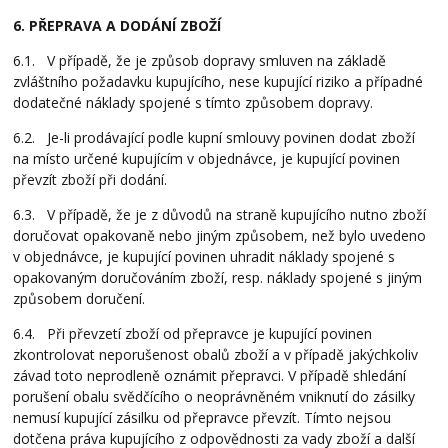
6. PŘEPRAVA A DODÁNÍ ZBOŽÍ
6.1. V případě, že je způsob dopravy smluven na základě
zvláštního požadavku kupujícího, nese kupující riziko a případné
dodatečné náklady spojené s tímto způsobem dopravy.
6.2. Je-li prodávající podle kupní smlouvy povinen dodat zboží
na místo určené kupujícím v objednávce, je kupující povinen
převzít zboží při dodání.
6.3. V případě, že je z důvodů na straně kupujícího nutno zboží
doručovat opakovaně nebo jiným způsobem, než bylo uvedeno
v objednávce, je kupující povinen uhradit náklady spojené s
opakovaným doručováním zboží, resp. náklady spojené s jiným
způsobem doručení.
6.4. Při převzetí zboží od přepravce je kupující povinen
zkontrolovat neporušenost obalů zboží a v případě jakýchkoliv
závad toto neprodleně oznámit přepravci. V případě shledání
porušení obalu svědčícího o neoprávněném vniknutí do zásilky
nemusí kupující zásilku od přepravce převzít. Tímto nejsou
dotčena práva kupujícího z odpovědnosti za vady zboží a další