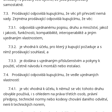
samostatně.
7.3. Prodávající odpovídá kupujícímu, že věc při převzetí nemá
vady. Zejména prodávající odpovídá kupujícímu, že věc:
7.3.1. odpovídá ujednanému popisu, druhu a množství, jakož
i jakosti, funkčnosti, kompatibilitě, interoperabilitě a jiným
ujednaným vlastnostem,
7.3.2. je vhodná k účelu, pro který ji kupující požaduje a s
nímž prodávající souhlasil, a
7.3.3. je dodána s ujednaným příslušenstvím a pokyny k
použití, včetně návodu k montáži nebo instalaci.
7.4. Prodávající odpovídá kupujícímu, že vedle ujednaných
vlastností:
7.4.1. je věc vhodná k účelu, k němuž se věc tohoto druhu
obvykle používá, i s ohledem na práva třetích osob, právní
předpisy, technické normy nebo kodexy chování daného odvětví,
není-li technických norem,