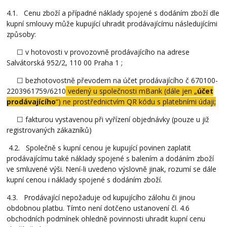
4.1. Cenu zboží a případné náklady spojené s dodáním zboží dle
kupní smlouvy může kupující uhradit prodávajícímu následujícími
způsoby:
☐ v hotovosti v provozovně prodávajícího na adrese
Salvátorská 952/2, 110 00 Praha 1 ;
☐ bezhotovostně převodem na účet prodávajícího č 670100-
2203961759/6210
vedený u společnosti mBank (dále jen „
účet
prodávajícího
“) ne prostřednictvím QR kódu s platebními údaji;
☐ fakturou vystavenou při vyřízení objednávky (pouze u již
registrovaných zákazníků)
4.2. Společně s kupní cenou je kupující povinen zaplatit
prodávajícímu také náklady spojené s balením a dodáním zboží
ve smluvené výši. Není-li uvedeno výslovně jinak, rozumí se dále
kupní cenou i náklady spojené s dodáním zboží.
4.3. Prodávající nepožaduje od kupujícího zálohu či jinou
obdobnou platbu. Tímto není dotčeno ustanovení čl. 4.6
obchodních podmínek ohledně povinnosti uhradit kupní cenu