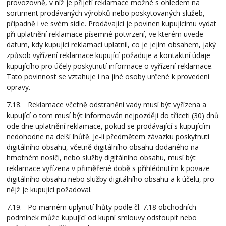
provozovně, v níž je přijetí reklamace možné s ohledem na
sortiment prodávaných výrobků nebo poskytovaných služeb,
případně i ve svém sídle. Prodávající je povinen kupujícímu vydat
při uplatnění reklamace písemné potvrzení, ve kterém uvede
datum, kdy kupující reklamaci uplatnil, co je jejím obsahem, jaký
způsob vyřízení reklamace kupující požaduje a kontaktní údaje
kupujícího pro účely poskytnutí informace o vyřízení reklamace.
Tato povinnost se vztahuje i na jiné osoby určené k provedení
opravy.
7.18. Reklamace včetně odstranění vady musí být vyřízena a
kupující o tom musí být informován nejpozději do třiceti (30) dnů
ode dne uplatnění reklamace, pokud se prodávající s kupujícím
nedohodne na delší lhůtě. Je-li předmětem závazku poskytnutí
digitálního obsahu, včetně digitálního obsahu dodaného na
hmotném nosiči, nebo služby digitálního obsahu, musí být
reklamace vyřízena v přiměřené době s přihlédnutím k povaze
digitálního obsahu nebo služby digitálního obsahu a k účelu, pro
nějž je kupující požadoval.
7.19. Po marném uplynutí lhůty podle čl. 7.18 obchodních
podmínek může kupující od kupní smlouvy odstoupit nebo