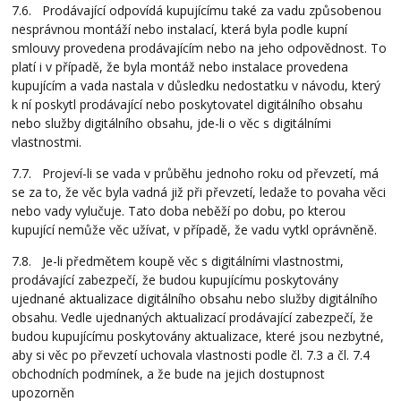
7.6. Prodávající odpovídá kupujícímu také za vadu způsobenou
nesprávnou montáží nebo instalací, která byla podle kupní
smlouvy provedena prodávajícím nebo na jeho odpovědnost. To
platí i v případě, že byla montáž nebo instalace provedena
kupujícím a vada nastala v důsledku nedostatku v návodu, který
k ní poskytl prodávající nebo poskytovatel digitálního obsahu
nebo služby digitálního obsahu, jde-li o věc s digitálními
vlastnostmi.
7.7. Projeví-li se vada v průběhu jednoho roku od převzetí, má
se za to, že věc byla vadná již při převzetí, ledaže to povaha věci
nebo vady vylučuje. Tato doba neběží po dobu, po kterou
kupující nemůže věc užívat, v případě, že vadu vytkl oprávněně.
7.8. Je-li předmětem koupě věc s digitálními vlastnostmi,
prodávající zabezpečí, že budou kupujícímu poskytovány
ujednané aktualizace digitálního obsahu nebo služby digitálního
obsahu. Vedle ujednaných aktualizací prodávající zabezpečí, že
budou kupujícímu poskytovány aktualizace, které jsou nezbytné,
aby si věc po převzetí uchovala vlastnosti podle čl. 7.3 a čl. 7.4
obchodních podmínek, a že bude na jejich dostupnost
upozorněn