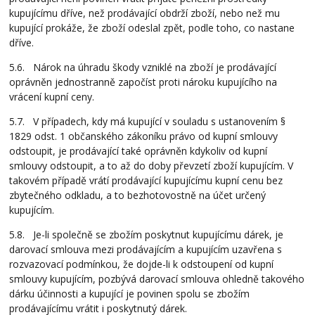
kupujícímu dříve, než prodávající obdrží zboží, nebo než mu
kupující prokáže, že zboží odeslal zpět, podle toho, co nastane
dříve.
5.6. Nárok na úhradu škody vzniklé na zboží je prodávající
oprávněn jednostranně započíst proti nároku kupujícího na
vrácení kupní ceny.
5.7. V případech, kdy má kupující v souladu s ustanovením §
1829 odst. 1 občanského zákoníku právo od kupní smlouvy
odstoupit, je prodávající také oprávněn kdykoliv od kupní
smlouvy odstoupit, a to až do doby převzetí zboží kupujícím. V
takovém případě vrátí prodávající kupujícímu kupní cenu bez
zbytečného odkladu, a to bezhotovostně na účet určený
kupujícím.
5.8. Je-li společně se zbožím poskytnut kupujícímu dárek, je
darovací smlouva mezi prodávajícím a kupujícím uzavřena s
rozvazovací podmínkou, že dojde-li k odstoupení od kupní
smlouvy kupujícím, pozbývá darovací smlouva ohledně takového
dárku účinnosti a kupující je povinen spolu se zbožím
prodávajícímu vrátit i poskytnutý dárek.