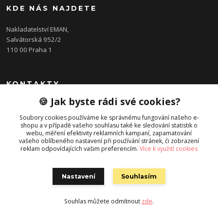
KDE NÁS NAJDETE
Nakladatelství EMAN,
Salvátorská 952/2
110 00 Praha 1
KONTAKTY
🍪 Jak byste rádi své cookies?
Nakladatelství EMAN
Soubory cookies používáme ke správnému fungování našeho e-
shopu a v případě vašeho souhlasu také ke sledování statistik o
Tomáš Trusina
webu, měření efektivity reklamních kampaní, zapamatování
+420 607 588 618
vašeho oblíbeného nastavení při používání stránek, či zobrazení
(Po-Pá, 9-17 hod.)
reklam odpovídajících vašim preferencím.
Více k využití cookies
eman@evangnet.cz
Nastavení
Souhlasím
Souhlas můžete odmítnout
zde
.