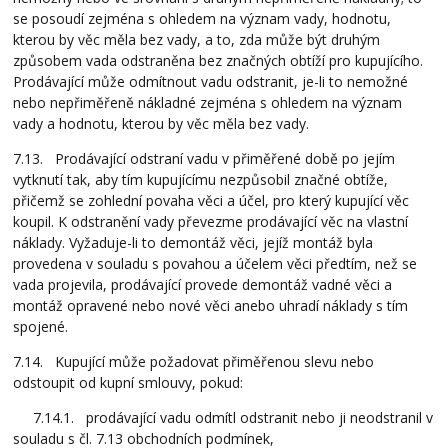
se posoudí zejména s ohledem na význam vady, hodnotu,
kterou by věc měla bez vady, a to, zda může být druhým
způsobem vada odstraněna bez značných obtíží pro kupujícího.
Prodávající může odmítnout vadu odstranit, je-li to nemožné
nebo nepřiměřeně nákladné zejména s ohledem na význam
vady a hodnotu, kterou by věc měla bez vady.
7.13. Prodávající odstraní vadu v přiměřené době po jejím
vytknutí tak, aby tím kupujícímu nezpůsobil značné obtíže,
přičemž se zohlední povaha věci a účel, pro který kupující věc
koupil. K odstranění vady převezme prodávající věc na vlastní
náklady. Vyžaduje-li to demontáž věci, jejíž montáž byla
provedena v souladu s povahou a účelem věci předtím, než se
vada projevila, prodávající provede demontáž vadné věci a
montáž opravené nebo nové věci anebo uhradí náklady s tím
spojené.
7.14. Kupující může požadovat přiměřenou slevu nebo
odstoupit od kupní smlouvy, pokud:
7.14.1. prodávající vadu odmítl odstranit nebo ji neodstranil v
souladu s čl. 7.13 obchodních podmínek,