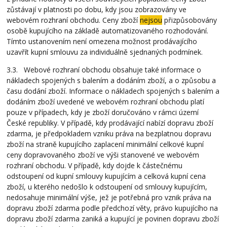
zůstávají v platnosti po dobu, kdy jsou zobrazovány ve
webovém rozhraní obchodu. Ceny zboží
nejsou
přizpůsobovány
osobě kupujícího na základě automatizovaného rozhodování.
Tímto ustanovením není omezena možnost prodávajícího
uzavřít kupní smlouvu za individuálně sjednaných podmínek.
3.3. Webové rozhraní obchodu obsahuje také informace o
nákladech spojených s balením a dodáním zboží, a o způsobu a
času dodání zboží. Informace o nákladech spojených s balením a
dodáním zboží uvedené ve webovém rozhraní obchodu platí
pouze v případech, kdy je zboží doručováno v rámci území
České republiky. V případě, kdy prodávající nabízí dopravu zboží
zdarma, je předpokladem vzniku práva na bezplatnou dopravu
zboží na straně kupujícího zaplacení minimální celkové kupní
ceny dopravovaného zboží ve výši stanovené ve webovém
rozhraní obchodu. V případě, kdy dojde k částečnému
odstoupení od kupní smlouvy kupujícím a celková kupní cena
zboží, u kterého nedošlo k odstoupení od smlouvy kupujícím,
nedosahuje minimální výše, jež je potřebná pro vznik práva na
dopravu zboží zdarma podle předchozí věty, právo kupujícího na
dopravu zboží zdarma zaniká a kupující je povinen dopravu zboží