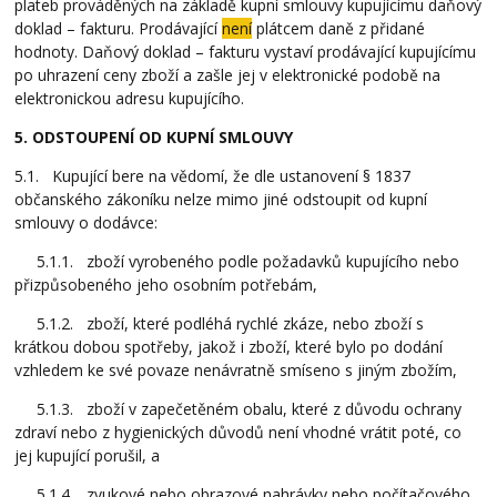
plateb prováděných na základě kupní smlouvy kupujícímu daňový
doklad – fakturu. Prodávající
není
plátcem daně z přidané
hodnoty. Daňový doklad – fakturu vystaví prodávající kupujícímu
po uhrazení ceny zboží a zašle jej v elektronické podobě na
elektronickou adresu kupujícího.
5. ODSTOUPENÍ OD KUPNÍ SMLOUVY
5.1. Kupující bere na vědomí, že dle ustanovení § 1837
občanského zákoníku nelze mimo jiné odstoupit od kupní
smlouvy o dodávce:
5.1.1. zboží vyrobeného podle požadavků kupujícího nebo
přizpůsobeného jeho osobním potřebám,
5.1.2. zboží, které podléhá rychlé zkáze, nebo zboží s
krátkou dobou spotřeby, jakož i zboží, které bylo po dodání
vzhledem ke své povaze nenávratně smíseno s jiným zbožím,
5.1.3. zboží v zapečetěném obalu, které z důvodu ochrany
zdraví nebo z hygienických důvodů není vhodné vrátit poté, co
jej kupující porušil, a
5.1.4. zvukové nebo obrazové nahrávky nebo počítačového