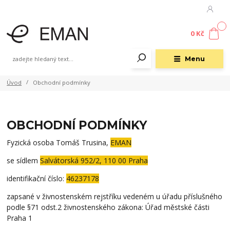
0
0 Kč
Menu
Úvod
Obchodní podmínky
OBCHODNÍ PODMÍNKY
Fyzická osoba Tomáš Trusina,
EMAN
se sídlem
Salvátorská 952/2, 110 00 Praha
identifikační číslo:
46237178
zapsané v živnostenském rejstříku vedeném u úřadu příslušného
podle §71 odst.2 živnostenského zákona: Úřad městské části
Praha 1