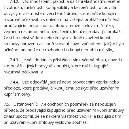
7.4.2. věc množstvím, jakostí a dalšími vlastnostmi, včetně
životnosti, funkčnosti, kompatibility a bezpečnosti, odpovídá
obvyklým vlastnostem věcí téhož druhu, které může kupující
rozumně očekávat, i s ohledem na veřejná prohlášení učiněná
prodávajícím nebo jinou osobou v témže smluvním řetězci,
zejména reklamou nebo označením, ledaže prodávající prokáže,
že si ho nebyl vědom nebo že bylo v době uzavření kupní
smlouvy upraveno alespoň srovnatelným způsobem, jakým bylo
učiněno, anebo že na rozhodnutí o koupi nemohlo mít vliv,
7.4.3. je věc dodána s příslušenstvím, včetně obalu, návodu
k montáži a jiných pokynů k použití, které může kupující
rozumně očekávat, a
7.4.4. věc odpovídá jakostí nebo provedením vzorku nebo
předloze, které prodávající kupujícímu poskytl před uzavřením
kupní smlouvy.
7.5. Ustanovení čl. 7.4 obchodních podmínek se nepoužije v
případě, že prodávající kupujícího před uzavřením kupní smlouvy
zvlášť upozornil, že se některá vlastnost věci liší a kupující s tím
při uzavírání kupní smlouvy výslovně souhlasil.