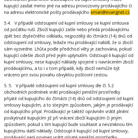
kupující zasílat mimo jiné na adresu provozovny prodávajícího či
na adresu elektronické pošty prodávajícího
eman@evangnet.cz
5.4. V případě odstoupení od kupní smlouvy se kupní smlouva
od počátku ruší. Zboží kupující zašle nebo předá prodávajícímu
zpět bez zbytečného odkladu, nejpozději do čtrnácti (14) dnů od
odstoupení od smlouvy, ledaže mu prodávající nabídl, že si zboží
sám vyzvedne. Lhůta podle předchozí věty je zachována, pokud
kupující odešle zboží před jejím uplynutím. Odstoupí-li kupující od
kupní smlouvy, nese kupující náklady spojené s navrácením zboží
prodávajícímu, a to i v tom případě, kdy zboží nemůže být
vráceno pro svou povahu obvyklou poštovní cestou.
5. 5. V případě odstoupení od kupní smlouvy dle čl. 5.2
obchodních podmínek vrátí prodávající peněžní prostředky
přijaté od kupujícího do čtrnácti (14) dnů od odstoupení od kupní
smlouvy kupujícím, a to stejným způsobem, jakým je prodávající
od kupujícího přijal. Prodávající je taktéž oprávněn vrátit plnění
poskytnuté kupujícím již při vrácení zboží kupujícím či jiným
způsobem, pokud s tím kupující bude souhlasit a nevzniknou tím
kupujícímu další náklady. Odstoupí-li kupující od kupní smlouvy,
prodávající není povinen vrátit přijaté peněžní prostředky