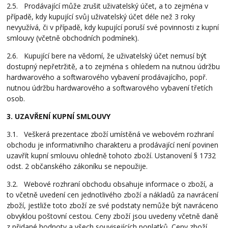
2.5. Prodávající může zrušit uživatelský účet, a to zejména v
případě, kdy kupující svůj uživatelský účet déle než 3 roky
nevyužívá, či v případě, kdy kupující poruší své povinnosti z kupní
smlouvy (včetně obchodních podmínek).
2.6. Kupující bere na vědomí, že uživatelský účet nemusí být
dostupný nepřetržitě, a to zejména s ohledem na nutnou údržbu
hardwarového a softwarového vybavení prodávajícího, popř.
nutnou údržbu hardwarového a softwarového vybavení třetích
osob.
3. UZAVŘENÍ KUPNÍ SMLOUVY
3.1. Veškerá prezentace zboží umístěná ve webovém rozhraní
obchodu je informativního charakteru a prodávající není povinen
uzavřít kupní smlouvu ohledně tohoto zboží. Ustanovení § 1732
odst. 2 občanského zákoníku se nepoužije.
3.2. Webové rozhraní obchodu obsahuje informace o zboží, a
to včetně uvedení cen jednotlivého zboží a nákladů za navrácení
zboží, jestliže toto zboží ze své podstaty nemůže být navráceno
obvyklou poštovní cestou. Ceny zboží jsou uvedeny včetně daně
z přidané hodnoty a všech souvisejících poplatků. Ceny zboží