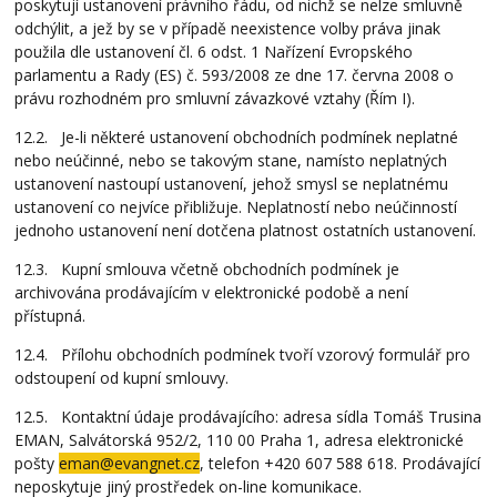
poskytují ustanovení právního řádu, od nichž se nelze smluvně
odchýlit, a jež by se v případě neexistence volby práva jinak
použila dle ustanovení čl. 6 odst. 1 Nařízení Evropského
parlamentu a Rady (ES) č. 593/2008 ze dne 17. června 2008 o
právu rozhodném pro smluvní závazkové vztahy (Řím I).
12.2. Je-li některé ustanovení obchodních podmínek neplatné
nebo neúčinné, nebo se takovým stane, namísto neplatných
ustanovení nastoupí ustanovení, jehož smysl se neplatnému
ustanovení co nejvíce přibližuje. Neplatností nebo neúčinností
jednoho ustanovení není dotčena platnost ostatních ustanovení.
12.3. Kupní smlouva včetně obchodních podmínek je
archivována prodávajícím v elektronické podobě a není
přístupná.
12.4. Přílohu obchodních podmínek tvoří vzorový formulář pro
odstoupení od kupní smlouvy.
12.5. Kontaktní údaje prodávajícího: adresa sídla Tomáš Trusina
EMAN, Salvátorská 952/2, 110 00 Praha 1, adresa elektronické
pošty
eman@evangnet.cz
, telefon +420 607 588 618. Prodávající
neposkytuje jiný prostředek on-line komunikace.