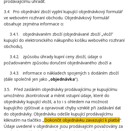
prodávajícímu uhradit.
3.4 Pro objednání zboží vyplní kupující objednávkový formulář
ve webovém rozhraní obchodu. Objednávkový formulář
obsahuje zejména informace o:
3.4.1. objednávaném zboží (objednávané zboží „vloží“
kupující do elektronického nákupního košíku webového rozhraní
obchodu),
3.4.2. způsobu úhrady kupní ceny zboží, údaje o
požadovaném způsobu doručení objednávaného zboží a
3.4.3. informace o nákladech spojených s dodáním zboží
(dále společně jen jako „
objednávka
“).
3.5. Před zasláním objednávky prodávajícímu je kupujícímu
umožněno zkontrolovat a měnit vstupní údaje, které do
objednávky kupující vložil, a to i s ohledem na možnost
kupujícího zjišťovat a opravovat chyby vzniklé při zadávání dat
do objednávky. Objednávku odešle kupující prodávajícímu
kliknutím na tlačítko „
Dokončit objednávku zavazující k platbě
“.
Údaje uvedené v objednávce jsou prodávajícím považovány za