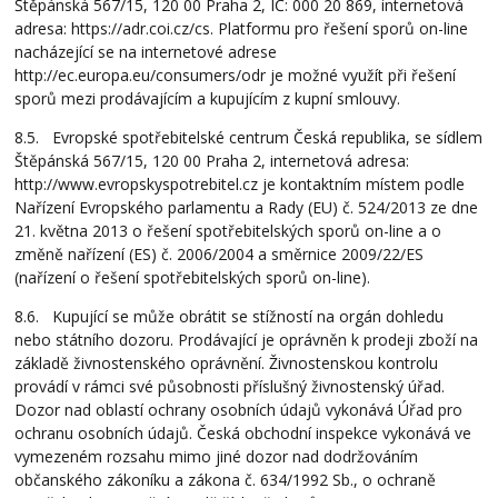
Štěpánská 567/15, 120 00 Praha 2, IČ: 000 20 869, internetová
adresa: https://adr.coi.cz/cs. Platformu pro řešení sporů on-line
nacházející se na internetové adrese
http://ec.europa.eu/consumers/odr je možné využít při řešení
sporů mezi prodávajícím a kupujícím z kupní smlouvy.
8.5. Evropské spotřebitelské centrum Česká republika, se sídlem
Štěpánská 567/15, 120 00 Praha 2, internetová adresa:
http://www.evropskyspotrebitel.cz je kontaktním místem podle
Nařízení Evropského parlamentu a Rady (EU) č. 524/2013 ze dne
21. května 2013 o řešení spotřebitelských sporů on-line a o
změně nařízení (ES) č. 2006/2004 a směrnice 2009/22/ES
(nařízení o řešení spotřebitelských sporů on-line).
8.6. Kupující se může obrátit se stížností na orgán dohledu
nebo státního dozoru. Prodávající je oprávněn k prodeji zboží na
základě živnostenského oprávnění. Živnostenskou kontrolu
provádí v rámci své působnosti příslušný živnostenský úřad.
Dozor nad oblastí ochrany osobních údajů vykonává Úřad pro
ochranu osobních údajů. Česká obchodní inspekce vykonává ve
vymezeném rozsahu mimo jiné dozor nad dodržováním
občanského zákoníku a zákona č. 634/1992 Sb., o ochraně