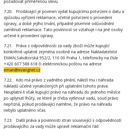
požadovat přiměřenou slevu.
7.20. Prodávající je povinen vydat kupujícímu potvrzení o datu a
způsobu vyřízení reklamace, včetně potvrzení o provedení
opravy, a době jejího trvání, případně písemné odůvodnění
zamítnutí reklamace. Tato povinnost se vztahuje i na jiné osoby
určené k provedení opravy.
7.21. Práva z odpovědnosti za vady zboží může kupující
konkrétně uplatnit zejména osobně na adrese Nakladatelství
EMAN,Salvátorská 952/2, 110 00 Praha 1, telefonicky na čísle
+420 607 588 618 či elektronickou poštou na adrese
eman@evangnet.cz
7.22. Kdo má právo z vadného plnění, náleží mu i náhrada
nákladů účelně vynaložených při uplatnění tohoto práva.
Neuplatní-li však kupující právo na náhradu do jednoho měsíce
po uplynutí lhůty, ve které je třeba vytknout vadu, soud právo
nepřizná, pokud prodávající namítne, že právo na náhradu
nebylo uplatněno včas.
7.23. Další práva a povinnosti stran související s odpovědností
prodávajícího za vady může upravit reklamační řád