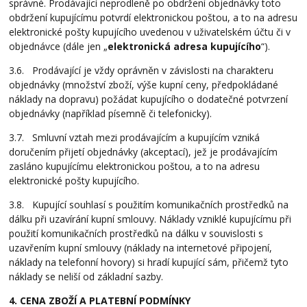
správné. Prodávající neprodleně po obdržení objednávky toto
obdržení kupujícímu potvrdí elektronickou poštou, a to na adresu
elektronické pošty kupujícího uvedenou v uživatelském účtu či v
objednávce (dále jen „
elektronická adresa kupujícího
“).
3.6. Prodávající je vždy oprávněn v závislosti na charakteru
objednávky (množství zboží, výše kupní ceny, předpokládané
náklady na dopravu) požádat kupujícího o dodatečné potvrzení
objednávky (například písemně či telefonicky).
3.7. Smluvní vztah mezi prodávajícím a kupujícím vzniká
doručením přijetí objednávky (akceptací), jež je prodávajícím
zasláno kupujícímu elektronickou poštou, a to na adresu
elektronické pošty kupujícího.
3.8. Kupující souhlasí s použitím komunikačních prostředků na
dálku při uzavírání kupní smlouvy. Náklady vzniklé kupujícímu při
použití komunikačních prostředků na dálku v souvislosti s
uzavřením kupní smlouvy (náklady na internetové připojení,
náklady na telefonní hovory) si hradí kupující sám, přičemž tyto
náklady se neliší od základní sazby.
4. CENA ZBOŽÍ A PLATEBNÍ PODMÍNKY