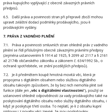
práva kupujícího vyplývající z obecně závazných právních
předpisů.
6.5. Další práva a povinnosti stran při přepravě zboží mohou
upravit zvláštní dodací podmínky prodávajícího, jsou-li
prodávajícím vydány.
7. PRÁVA Z VADNÉHO PLNĚNÍ
7.1. Práva a povinnosti smluvních stran ohledně práv z vadného
plnění se řídí příslušnými obecně závaznými právními předpisy
(zejména ustanoveními § 1914 až 1925, § 2099 až 2117 a § 2161
až 2174b občanského zákoníku a zákonem č. 634/1992 Sb., o
ochraně spotřebitele, ve znění pozdějších předpisů).
7.2. Je-li předmětem koupě hmotná movitá věc, která je
propojena s digitálním obsahem nebo službou digitálního
obsahu takovým způsobem, že by bez nich nemohla plnit své
funkce (dále jen „
věc s digitálními vlastnostmi
“), použijí se
ustanovení ohledně odpovědnosti za vady prodávajícího také na
poskytování digitálního obsahu nebo služby digitálního obsahu, i
když je poskytuje třetí osoba. To neplatí, je-li z obsahu kupní
smlouvy i z povahy věci zjevné, že jsou poskytovány