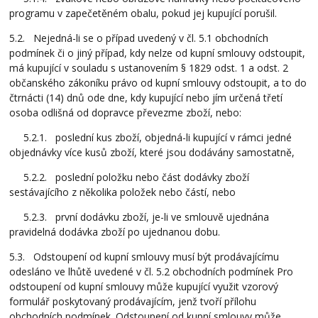
programu v zapečetěném obalu, pokud jej kupující porušil.
5.2. Nejedná-li se o případ uvedený v čl. 5.1 obchodních
podmínek či o jiný případ, kdy nelze od kupní smlouvy odstoupit,
má kupující v souladu s ustanovením § 1829 odst. 1 a odst. 2
občanského zákoníku právo od kupní smlouvy odstoupit, a to do
čtrnácti (14) dnů ode dne, kdy kupující nebo jím určená třetí
osoba odlišná od dopravce převezme zboží, nebo:
5.2.1. poslední kus zboží, objedná-li kupující v rámci jedné
objednávky více kusů zboží, které jsou dodávány samostatně,
5.2.2. poslední položku nebo část dodávky zboží
sestávajícího z několika položek nebo částí, nebo
5.2.3. první dodávku zboží, je-li ve smlouvě ujednána
pravidelná dodávka zboží po ujednanou dobu.
5.3. Odstoupení od kupní smlouvy musí být prodávajícímu
odesláno ve lhůtě uvedené v čl. 5.2 obchodních podmínek Pro
odstoupení od kupní smlouvy může kupující využit vzorový
formulář poskytovaný prodávajícím, jenž tvoří přílohu
obchodních podmínek. Odstoupení od kupní smlouvy může