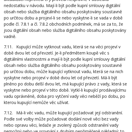
nedostatku v návodu. Mají-li být podle kupní smlouvy digitální
obsah nebo služba digitálního obsahu poskytovány soustavně
po určitou dobu a projeví-li se nebo vyskytne-li se vada v době
podle čl. 7.8.1 a čl. 7.8.2 obchodních podmínek, má se za to, že
jsou digitální obsah nebo služba digitálního obsahu poskytovány
vadně.
7.11. Kupující může vytknout vadu, která se na věci projeví v
době dvou let od převzetí. Je-li předmětem koupě věc s
digitálními vlastnostmi a mají-li být podle kupní smlouvy digitální
obsah nebo služba digitálního obsahu poskytovány soustavně
po určitou dobu, může kupující vytknout vadu, která se na nich
vyskytne nebo projeví v době dvou let od převzetí. Má-li být
plněno po dobu delší dvou let, má kupující právo z vady, která se
vyskytne nebo projeví v této době. Vytkl-li kupující prodávajícímu
vadu oprávněně, doba pro vytčení vady věci neběží po dobu, po
kterou kupující nemůže věc užívat.
7.12. Má-li věc vadu, může kupující požadovat její odstranění.
Podle své volby může požadovat dodání nové věci bez vady
nebo opravu věci, ledaže je zvolený způsob odstranění vady
nemožný nebo ve srovnání s druhým nepřiměřeně nákladný; to