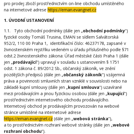
pro prodej zboží prostřednictvím on-line obchodu umístěného
na internetové adrese
https://eman.evangnet.cz
1. ÚVODNÍ USTANOVENÍ
1.1. Tyto obchodní podmínky (dále jen „
obchodní podmínky
“)
fyzické osoby Tomáš Trusina, EMAN se sídlem Salvátorská
952/2, 110 00 Praha 1, identifikační číslo: 46237178, zapsané v
živnostenském rejstříku vedeném u úřadu příslušného podle §71
odst.2 živnostenského zákona: Úřad městské části Praha 1 (dále
jen „
prodávající
“) upravují v souladu s ustanovením § 1751
odst. 1 zákona č. 89/2012 Sb., občanský zákoník, ve znění
pozdějších předpisů (dále jen „
občanský zákoník
“) vzájemná
práva a povinnosti smluvních stran vzniklé v souvislosti nebo na
základě kupní smlouvy (dále jen „
kupní smlouva
“) uzavírané
mezi prodávajícím a jinou fyzickou osobou (dále jen „
kupující
“)
prostřednictvím internetového obchodu prodávajícího.
Internetový obchod je prodávajícím provozován na webové
stránce umístěné na internetové adrese
https://eman.evangnet.cz
(dále jen „
webová stránka
“),
a to prostřednictvím rozhraní webové stránky (dále jen „
webové
rozhraní obchodu
“).