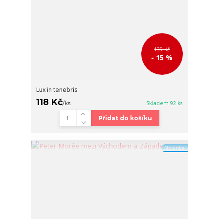
139 Kč
- 15 %
Lux in tenebris
118 Kč
/
ks
Skladem 92 ks
Přidat do košíku
Novinka