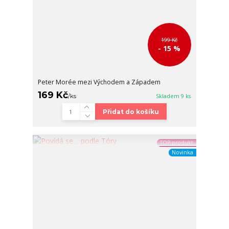
199 Kč
- 15 %
Peter Morée mezi Východem a Západem
169 Kč
/
ks
Skladem 9 ks
Přidat do košíku
TOP produkt
Novinka