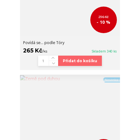
296 Kč
- 10 %
Povídá se… podle Tóry
265 Kč
/
ks
Skladem 340 ks
Přidat do košíku
Novinka