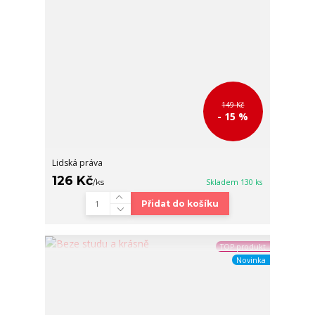
149 Kč
- 15 %
Lidská práva
126 Kč
/
ks
Skladem 130 ks
Přidat do košíku
TOP produkt
Novinka