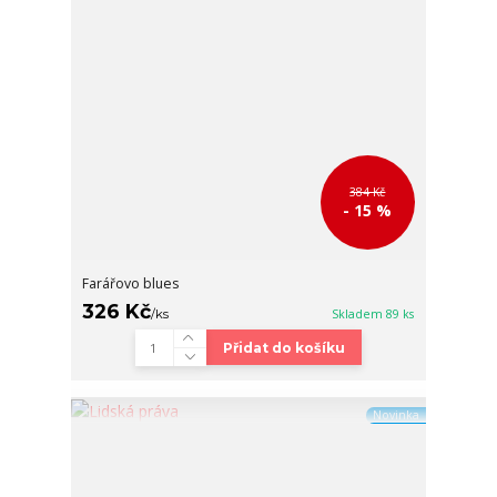
384 Kč
- 15 %
Farářovo blues
326 Kč
/
ks
Skladem 89 ks
Přidat do košíku
Novinka