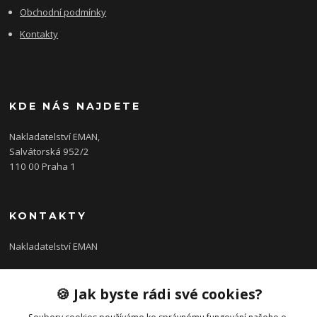
Obchodní podmínky
Kontakty
KDE NÁS NAJDETE
Nakladatelství EMAN,
Salvátorská 952/2
110 00 Praha 1
KONTAKTY
Nakladatelství EMAN
Tomáš Trusina
🍪 Jak byste rádi své cookies?
+420 607 588 618
(Po-Pá, 9-17 hod.)