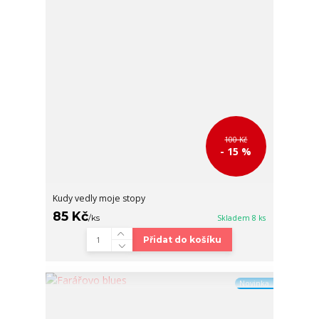
100 Kč
- 15 %
Kudy vedly moje stopy
85 Kč
/
ks
Skladem 8 ks
Přidat do košíku
Novinka