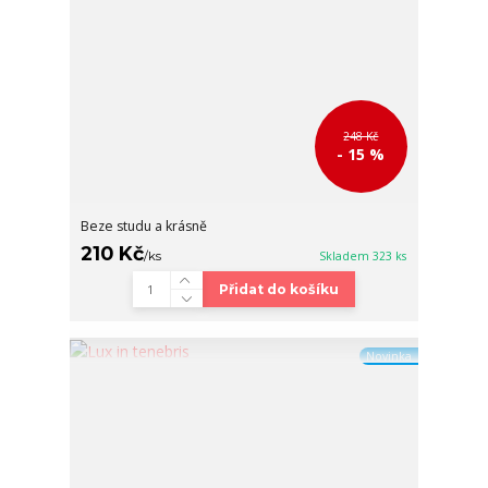
248 Kč
- 15 %
Beze studu a krásně
210 Kč
/
ks
Skladem 323 ks
Přidat do košíku
Novinka