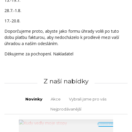
13.-19.7.
28.7.-1.8.
17.-20.8.
Doporčujeme proto, abyste jako formu úhrady volili po tuto
dobu platbu fakturou, aby nedocházelo k prodlevě mezi vaší
úhradou a naším odesláním.
Děkujeme za pochopení. Nakladatel
Z naší nabídky
Novinky
Akce
Vybrali jsme pro vás
Nejprodávanější
Novinka